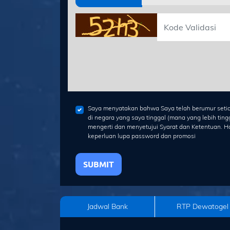
Saya menyatakan bahwa Saya telah berumur setid
di negara yang saya tinggal (mana yang lebih tin
mengerti dan menyetujui Syarat dan Ketentuan. Ha
keperluan lupa password dan promosi
SUBMIT
Jadwal Bank
RTP Dewatogel