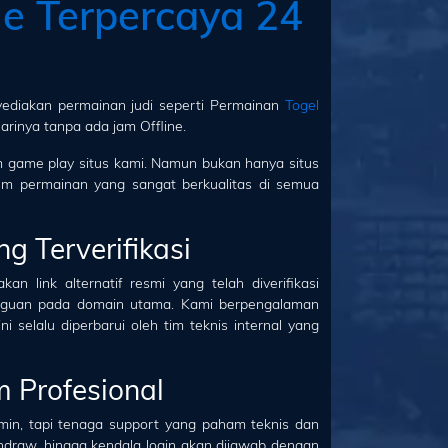
ne Terpercaya 24
yediakan permainan judi seperti Permainan
Togel
harinya tanpa ada jam Offline.
m game play situs kami. Namun bukan hanya situs
tem permainan yang sangat berkualitas di semua
g Terverifikasi
 link alternatif resmi yang telah diverifikasi
ngguan pada domain utama. Kami berpengalaman
ni selalu diperbarui oleh tim teknis internal yang
m Profesional
dmin, tapi tenaga support yang paham teknis dan
hdraw, hingga kendala login akan dijawab dengan