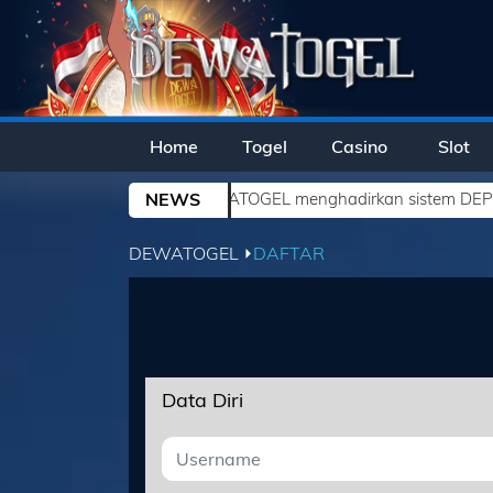
Home
Togel
Casino
Slot
DEWATOGEL menghadirkan sistem DEPOSIT YANG S
NEWS
DEWATOGEL ⏵
DAFTAR
Data Diri