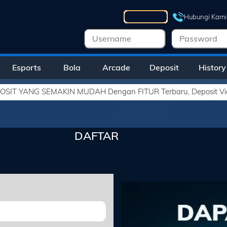
Hubungi Kami
Esports
Bola
Arcade
Deposit
History
EMAKIN MUDAH Dengan FITUR Terbaru, Deposit Via : - VIRTUAL AC
DAFTAR