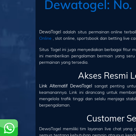
Dewatogel: No. 
DewaTogel
adalah situs permainan online terba
Online
, slot online, sportsbook dan betting live 
Situs Togel ini juga menyediakan berbagai fitu
ini memberikan pengalaman bermain yang seru m
permainan yang tersedia.
Akses Resmi Le
Link Alternatif DewaTogel
sangat penting untuk
keamanannya. Link ini dirancang untuk memba
mengelola trafik tinggi dan selalu menjaga stabil
berpengalaman.
Customer Ser
DewaTogel memiliki tim layanan live chat yang 
semua tentang kebutuhan pemain ataupun kendala