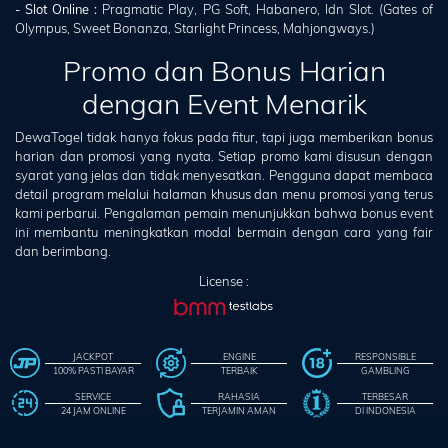
- Slot Online :
Pragmatic Play, PG Soft, Habanero, Idn Slot. (Gates of
Olympus, Sweet Bonanza, Starlight Princess, Mahjongways.)
Promo dan Bonus Harian
dengan Event Menarik
DewaTogel tidak hanya fokus pada fitur, tapi juga memberikan bonus
harian dan promosi yang nyata. Setiap promo kami disusun dengan
syarat yang jelas dan tidak menyesatkan. Pengguna dapat membaca
detail program melalui halaman khusus dan menu promosi yang terus
kami perbarui. Pengalaman pemain menunjukkan bahwa bonus event
ini membantu meningkatkan modal bermain dengan cara yang fair
dan berimbang.
License :
JACKPOT
ENGINE
RESPONSIBLE
100% PASTI BAYAR
TERBAIK
GAMBLING
SERVICE
RAHASIA
TERBESAR
24 JAM ONLINE
TERJAMIN AMAN
DI INDONESIA