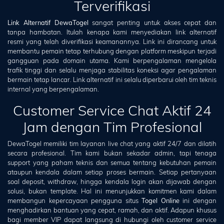
Terverifikasi
Link Alternatif DewaTogel
sangat penting untuk akses cepat dan
tanpa hambatan. Itulah kenapa kami menyediakan link alternatif
resmi yang telah diverifikasi keamanannya. Link ini dirancang untuk
membantu pemain tetap terhubung dengan platform meskipun terjadi
gangguan pada domain utama. Kami berpengalaman mengelola
trafik tinggi dan selalu menjaga stabilitas koneksi agar pengalaman
bermain tetap lancar. Link alternatif ini selalu diperbarui oleh tim teknis
internal yang berpengalaman.
Customer Service Chat Aktif 24
Jam dengan Tim Profesional
DewaTogel memiliki tim layanan live chat yang aktif 24/7 dan dilatih
secara profesional. Tim kami bukan sekadar admin, tapi tenaga
support yang paham teknis dan semua tentang kebutuhan pemain
ataupun kendala dalam setiap proses bermain. Setiap pertanyaan
soal deposit, withdraw, hingga kendala login akan dijawab dengan
solusi, bukan template. Hal ini menunjukkan komitmen kami dalam
membangun kepercayaan pengguna situs
Togel Online
ini dengan
menghadirkan bantuan yang cepat, ramah, dan aktif. Adapun khusus
bagi member VIP dapat langsung di hubungi oleh customer service