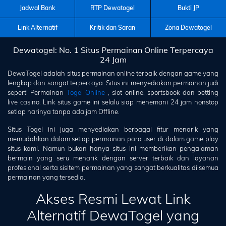
Jadwal Bank
RTP Dewatogel
Bukti JP
Link Alternatif
Kritik dan Saran
Zona Dewatogel
Dewatogel: No. 1 Situs Permainan Online Terpercaya
24 Jam
DewaTogel
adalah situs permainan online terbaik dengan game yang
lengkap dan sangat terpercaya. Situs ini menyediakan permainan judi
seperti Permainan
Togel Online
, slot online, sportsbook dan betting
live casino. Link situs game ini selalu siap menemani 24 jam nonstop
setiap harinya tanpa ada jam Offline.
Situs Togel ini juga menyediakan berbagai fitur menarik yang
memudahkan dalam setiap permainan para user di dalam game play
situs kami. Namun bukan hanya situs ini memberikan pengalaman
bermain yang seru menarik dengan server terbaik dan layanan
profesional serta sisitem permainan yang sangat berkualitas di semua
permainan yang tersedia.
Akses Resmi Lewat Link
Alternatif DewaTogel yang