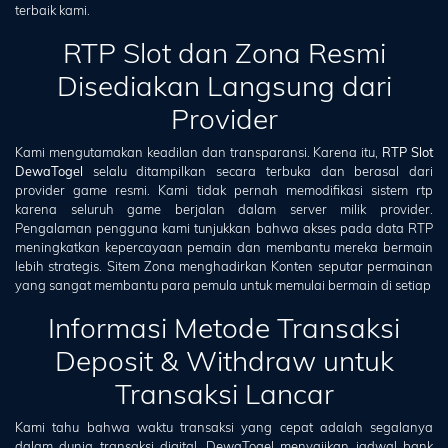
terbaik kami.
RTP Slot dan Zona Resmi
Disediakan Langsung dari
Provider
Kami mengutamakan keadilan dan transparansi. Karena itu,
RTP Slot
DewaTogel
selalu ditampilkan secara terbuka dan berasal dari
provider game resmi. Kami tidak pernah memodifikasi sistem rtp
karena seluruh game berjalan dalam server milik provider.
Pengalaman pengguna kami tunjukkan bahwa akses pada data RTP
meningkatkan kepercayaan pemain dan membantu mereka bermain
lebih strategis. Sitem Zona menghadirkan Konten seputar permainan
yang sangat membantu para pemula untuk memulai bermain di setiap
Informasi Metode Transaksi
Deposit & Withdraw untuk
Transaksi Lancar
Kami tahu bahwa waktu transaksi yang cepat adalah segalanya
dalam dunia transaksi digital. DewaTogel menyajikan jadwal bank